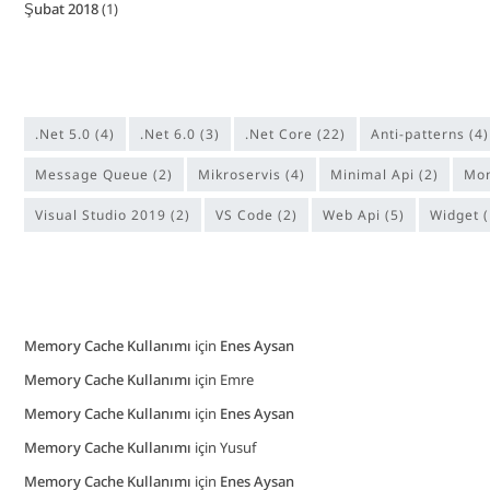
Şubat 2018
(1)
.Net 5.0
(4)
.Net 6.0
(3)
.Net Core
(22)
anti-patterns
(4)
Message Queue
(2)
Mikroservis
(4)
Minimal Api
(2)
M
Visual Studio 2019
(2)
VS Code
(2)
Web Api
(5)
Widget
(
Memory Cache Kullanımı
için
Enes Aysan
Memory Cache Kullanımı
için
Emre
Memory Cache Kullanımı
için
Enes Aysan
Memory Cache Kullanımı
için
Yusuf
Memory Cache Kullanımı
için
Enes Aysan