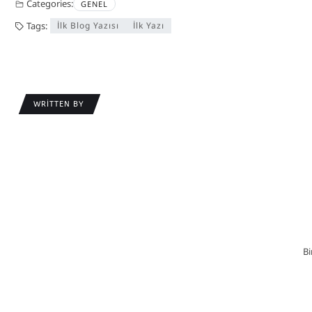
Categories:
GENEL
Tags:
İlk Blog Yazısı
İlk Yazı
WRITTEN BY
Bi