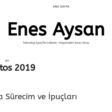
ANA SAYFA
Enes Aysan
Teknoloji,Spor,Tecrübeler -Hepsinden biraz biraz
AY
tos 2019
a Sürecim ve İpuçları