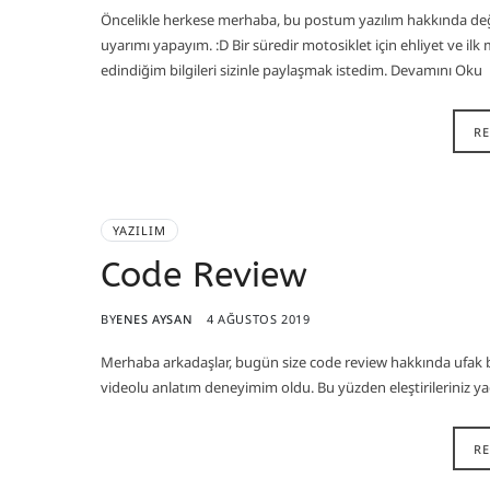
Öncelikle herkese merhaba, bu postum yazılım hakkında değil 
uyarımı yapayım. :D Bir süredir motosiklet için ehliyet ve 
edindiğim bilgileri sizinle paylaşmak istedim. Devamını Oku
R
YAZILIM
Code Review
BY
ENES AYSAN
4 AĞUSTOS 2019
Merhaba arkadaşlar, bugün size code review hakkında ufak bi
videolu anlatım deneyimim oldu. Bu yüzden eleştirileriniz y
R