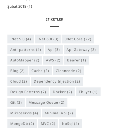
(1)
Şubat 2018
ETIKETLER
.Net 5.0
(4)
.Net 6.0
(3)
.Net Core
(22)
anti-patterns
(4)
Api
(3)
Apı Gateway
(2)
AutoMapper
(2)
AWS
(2)
Bearer
(1)
Blog
(2)
Cache
(2)
cleancode
(2)
Cloud
(2)
Dependency Injection
(2)
Design Patterns
(7)
Docker
(2)
Ehliyet
(1)
Git
(2)
Message Queue
(2)
Mikroservis
(4)
Minimal Api
(2)
MongoDb
(2)
MVC
(2)
NoSql
(4)