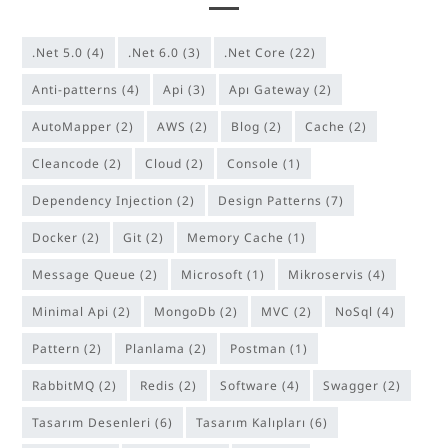
.Net 5.0
(4)
.Net 6.0
(3)
.Net Core
(22)
anti-patterns
(4)
Api
(3)
Apı Gateway
(2)
AutoMapper
(2)
AWS
(2)
Blog
(2)
Cache
(2)
cleancode
(2)
Cloud
(2)
Console
(1)
Dependency Injection
(2)
Design Patterns
(7)
Docker
(2)
Git
(2)
Memory Cache
(1)
Message Queue
(2)
Microsoft
(1)
Mikroservis
(4)
Minimal Api
(2)
MongoDb
(2)
MVC
(2)
NoSql
(4)
Pattern
(2)
Planlama
(2)
Postman
(1)
RabbitMQ
(2)
Redis
(2)
software
(4)
Swagger
(2)
Tasarım Desenleri
(6)
Tasarım Kalıpları
(6)