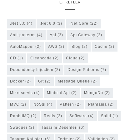
ETIKETLER
.Net 5.0
(4)
.Net 6.0
(3)
.Net Core
(22)
anti-patterns
(4)
Api
(3)
Apı Gateway
(2)
AutoMapper
(2)
AWS
(2)
Blog
(2)
Cache
(2)
CD
(1)
cleancode
(2)
Cloud
(2)
Dependency Injection
(2)
Design Patterns
(7)
Docker
(2)
Git
(2)
Message Queue
(2)
Mikroservis
(4)
Minimal Api
(2)
MongoDb
(2)
MVC
(2)
NoSql
(4)
Pattern
(2)
Planlama
(2)
RabbitMQ
(2)
Redis
(2)
software
(4)
solid
(1)
Swagger
(2)
Tasarım Desenleri
(6)
Tasarım Kalıpları
(6)
Terimler
(2)
Validation
(2)