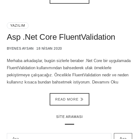
YAZILIM
Asp .Net Core FluentValidation
BY
ENES AYSAN
18 NISAN 2020
Merhaba arkadaşlar, bugün sizlerle beraber .Net Core bir uygulamada
FluentValidation kullanımından bahsederek ufak örneklerle
pekiştirmeye çalışacağız. Öncelikle FluentValidation nedir ve neden
kullanırız kısaca bundan bahsetmek istiyorum. Devamını Oku
READ MORE
SITE ARAMASI