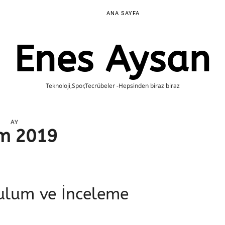
ANA SAYFA
Enes Aysan
Teknoloji,Spor,Tecrübeler -Hepsinden biraz biraz
AY
im 2019
ulum ve İnceleme