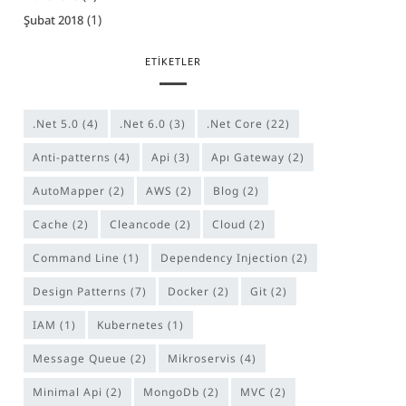
(1)
Şubat 2018
ETIKETLER
.Net 5.0
(4)
.Net 6.0
(3)
.Net Core
(22)
anti-patterns
(4)
Api
(3)
Apı Gateway
(2)
AutoMapper
(2)
AWS
(2)
Blog
(2)
Cache
(2)
cleancode
(2)
Cloud
(2)
Command Line
(1)
Dependency Injection
(2)
Design Patterns
(7)
Docker
(2)
Git
(2)
IAM
(1)
Kubernetes
(1)
Message Queue
(2)
Mikroservis
(4)
Minimal Api
(2)
MongoDb
(2)
MVC
(2)