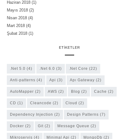
Haziran 2018
(1)
Mayıs 2018
(2)
Nisan 2018
(4)
Mart 2018
(4)
Şubat 2018
(1)
ETIKETLER
.Net 5.0
(4)
.Net 6.0
(3)
.Net Core
(22)
anti-patterns
(4)
Api
(3)
Apı Gateway
(2)
AutoMapper
(2)
AWS
(2)
Blog
(2)
Cache
(2)
CD
(1)
cleancode
(2)
Cloud
(2)
Dependency Injection
(2)
Design Patterns
(7)
Docker
(2)
Git
(2)
Message Queue
(2)
Mikroservis
(4)
Minimal Api
(2)
MongoDb
(2)