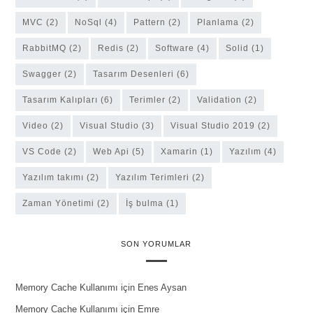
MVC
(2)
NoSql
(4)
Pattern
(2)
Planlama
(2)
RabbitMQ
(2)
Redis
(2)
software
(4)
solid
(1)
Swagger
(2)
Tasarım Desenleri
(6)
Tasarım Kalıpları
(6)
Terimler
(2)
Validation
(2)
Video
(2)
Visual Studio
(3)
Visual Studio 2019
(2)
VS Code
(2)
Web Api
(5)
Xamarin
(1)
Yazılım
(4)
yazılım takımı
(2)
Yazılım Terimleri
(2)
Zaman Yönetimi
(2)
İş bulma
(1)
SON YORUMLAR
Memory Cache Kullanımı
için
Enes Aysan
Memory Cache Kullanımı
için
Emre