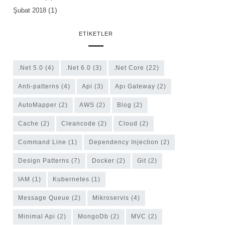
(1)
Şubat 2018
ETIKETLER
.Net 5.0
(4)
.Net 6.0
(3)
.Net Core
(22)
anti-patterns
(4)
Api
(3)
Apı Gateway
(2)
AutoMapper
(2)
AWS
(2)
Blog
(2)
Cache
(2)
cleancode
(2)
Cloud
(2)
Command Line
(1)
Dependency Injection
(2)
Design Patterns
(7)
Docker
(2)
Git
(2)
IAM
(1)
Kubernetes
(1)
Message Queue
(2)
Mikroservis
(4)
Minimal Api
(2)
MongoDb
(2)
MVC
(2)