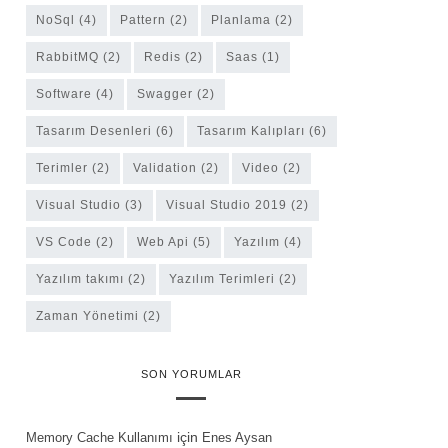
NoSql
(4)
Pattern
(2)
Planlama
(2)
RabbitMQ
(2)
Redis
(2)
Saas
(1)
software
(4)
Swagger
(2)
Tasarım Desenleri
(6)
Tasarım Kalıpları
(6)
Terimler
(2)
Validation
(2)
Video
(2)
Visual Studio
(3)
Visual Studio 2019
(2)
VS Code
(2)
Web Api
(5)
Yazılım
(4)
yazılım takımı
(2)
Yazılım Terimleri
(2)
Zaman Yönetimi
(2)
SON YORUMLAR
için
Memory Cache Kullanımı
Enes Aysan