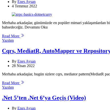
By
Enes Aysan
4 Temmuz 2022
Merhaba arkadaşlar, günümüzde en popüler mimari yaklaşımlardan biri o
bahsedeceğiz. Devamını Oku
Read More
Categories
Yazılım
Cqrs, MediatR, AutoMapper ve Repository
By
Enes Aysan
28 Nisan 2022
Merhaba arkadaşlar, bugün sizlere cqrs, mediator pattern(MediatR p
Read More
Categories
Yazılım
.Net 5’ten .Net 6’ya Geçiş (Video)
By
Enes Aysan