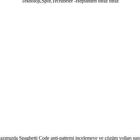
Teknoloji,Spor,Tecrübeler -Hepsinden biraz biraz
yazımızda Spaghetti Code anti-patterni incelemeye ve çözüm yolları s