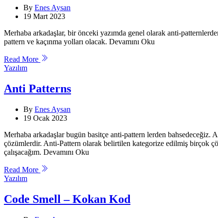
By
Enes Aysan
19 Mart 2023
Merhaba arkadaşlar, bir önceki yazımda genel olarak anti-patternlerde
pattern ve kaçınma yolları olacak. Devamını Oku
Read More
Categories
Yazılım
Anti Patterns
By
Enes Aysan
19 Ocak 2023
Merhaba arkadaşlar bugün basitçe anti-pattern lerden bahsedeceğiz. A
çözümlerdir. Anti-Pattern olarak belirtilen kategorize edilmiş birçok ç
çalışacağım. Devamını Oku
Read More
Categories
Yazılım
Code Smell – Kokan Kod