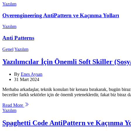
Categories
Yazılım
Overengineering AntiPattern ve Kaçınma Yolları
Categories
Yazılım
Anti Patterns
Categories
Genel
Yazılım
Yazılımcılar İçin Önemli Soft Skiller (Sosy
By
Enes Aysan
31 Mart 2024
Merhaba arkadaşlar, teknik konuları bir kenara bırakarak, bugün biraz 
beceriler farklı sektörler için de önemli yeteneklerdir, fakat biz bira
Read More
Categories
Yazılım
Spaghetti Code AntiPattern ve Kaçınma Yo