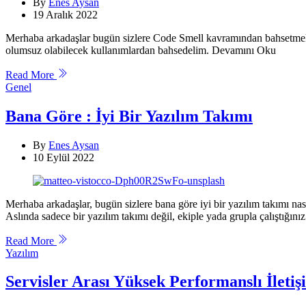
By
Enes Aysan
19 Aralık 2022
Merhaba arkadaşlar bugün sizlere Code Smell kavramından bahsetmek i
olumsuz olabilecek kullanımlardan bahsedelim. Devamını Oku
Read More
Categories
Genel
Bana Göre : İyi Bir Yazılım Takımı
By
Enes Aysan
10 Eylül 2022
Merhaba arkadaşlar, bugün sizlere bana göre iyi bir yazılım takımı na
Aslında sadece bir yazılım takımı değil, ekiple yada grupla çalıştığ
Read More
Categories
Yazılım
Servisler Arası Yüksek Performanslı İletiş