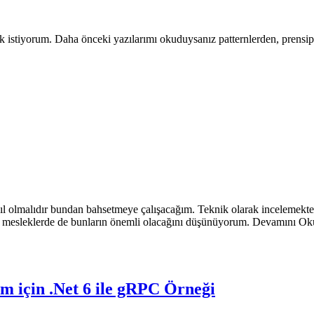
stiyorum. Daha önceki yazılarımı okuduysanız patternlerden, prensiple
sıl olmalıdır bundan bahsetmeye çalışacağım. Teknik olarak incelemekten
ınız mesleklerde de bunların önemli olacağını düşünüyorum. Devamını Ok
im için .Net 6 ile gRPC Örneği