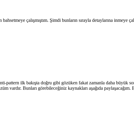
n bahsetmeye çalışmıştım. Şimdi bunların sırayla detaylarına inmeye çal
nti-pattern ilk bakışta doğru gibi gözüken fakat zamanla daha büyük sor
özüm vardır. Bunları görebileceğiniz kaynakları aşağıda paylaşacağım. En