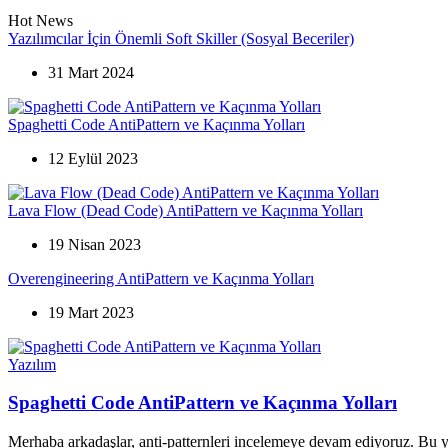
Hot News
Yazılımcılar İçin Önemli Soft Skiller (Sosyal Beceriler)
31 Mart 2024
Spaghetti Code AntiPattern ve Kaçınma Yolları
12 Eylül 2023
Lava Flow (Dead Code) AntiPattern ve Kaçınma Yolları
19 Nisan 2023
Overengineering AntiPattern ve Kaçınma Yolları
19 Mart 2023
Categories
Yazılım
Spaghetti Code AntiPattern ve Kaçınma Yolları
Merhaba arkadaşlar, anti-patternleri incelemeye devam ediyoruz. Bu 