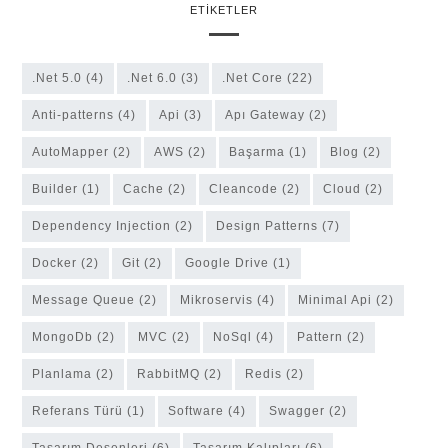
ETIKETLER
.Net 5.0
(4)
.Net 6.0
(3)
.Net Core
(22)
anti-patterns
(4)
Api
(3)
Apı Gateway
(2)
AutoMapper
(2)
AWS
(2)
Başarma
(1)
Blog
(2)
Builder
(1)
Cache
(2)
cleancode
(2)
Cloud
(2)
Dependency Injection
(2)
Design Patterns
(7)
Docker
(2)
Git
(2)
Google Drive
(1)
Message Queue
(2)
Mikroservis
(4)
Minimal Api
(2)
MongoDb
(2)
MVC
(2)
NoSql
(4)
Pattern
(2)
Planlama
(2)
RabbitMQ
(2)
Redis
(2)
Referans Türü
(1)
software
(4)
Swagger
(2)