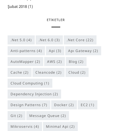
(1)
Şubat 2018
ETIKETLER
.Net 5.0
(4)
.Net 6.0
(3)
.Net Core
(22)
anti-patterns
(4)
Api
(3)
Apı Gateway
(2)
AutoMapper
(2)
AWS
(2)
Blog
(2)
Cache
(2)
cleancode
(2)
Cloud
(2)
Cloud Computing
(1)
Dependency Injection
(2)
Design Patterns
(7)
Docker
(2)
EC2
(1)
Git
(2)
Message Queue
(2)
Mikroservis
(4)
Minimal Api
(2)