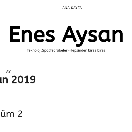
ANA SAYFA
Enes Aysan
Teknoloji,Spor,Tecrübeler -Hepsinden biraz biraz
AY
an 2019
lüm 2