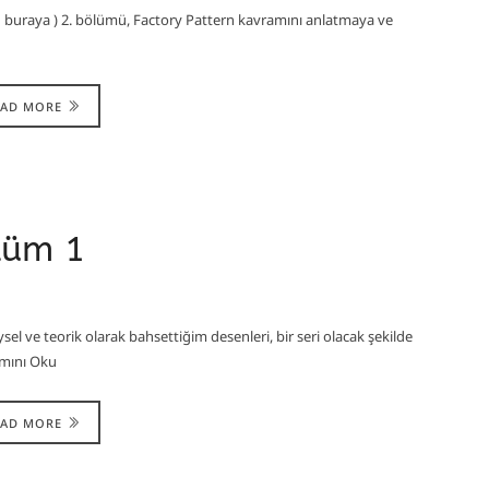
n buraya ) 2. bölümü, Factory Pattern kavramını anlatmaya ve
EAD MORE
lüm 1
sel ve teorik olarak bahsettiğim desenleri, bir seri olacak şekilde
amını Oku
EAD MORE