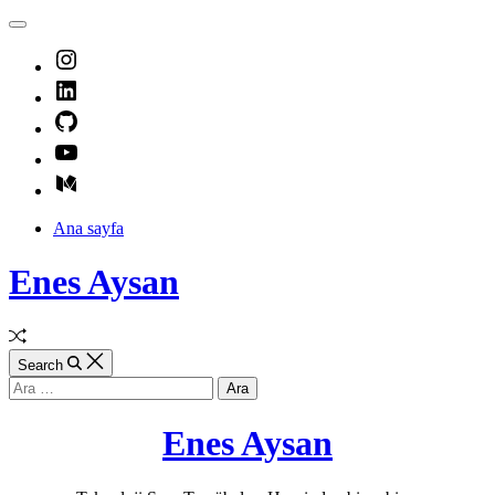
Skip
Off
to
Canvas
Instagram
content
LinkedIn
GitHub
Youtube
Medium
Ana sayfa
Enes Aysan
Random
Article
Search
Arama:
Enes Aysan