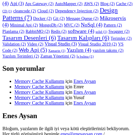
(4)
Api
(3)
Apı Gateway
(2)
AutoMapper
(2)
AWS
(2)
Blog
(2)
Cache
(2)
Design
cleancode
(2)
Cloud
(2)
Dependency Injection
(2)
CD
(1)
Patterns
(7)
Mikroservis
Docker
(2)
Git
(2)
Message Queue
(2)
(4)
NoSql
(4)
Minimal Api
(2)
MongoDb
(2)
MVC
(2)
Pattern
(2)
software
(4)
Planlama
(2)
RabbitMQ
(2)
Redis
(2)
Swagger
(2)
solid
(1)
Tasarım Desenleri
(6)
Tasarım Kalıpları
(6)
Terimler
(2)
Visual Studio
(3)
Validation
(2)
Video
(2)
Visual Studio 2019
(2)
VS
Web Api
(5)
Yazılım
(4)
Code
(2)
yazılım takımı
(2)
Xamarin
(1)
Yazılım Terimleri
(2)
Zaman Yönetimi
(2)
İş bulma
(1)
Son yorumlar
Memory Cache Kullanımı
için
Enes Aysan
Memory Cache Kullanımı
için
Emre
Memory Cache Kullanımı
için
Enes Aysan
Memory Cache Kullanımı
için
Yusuf
Memory Cache Kullanımı
için
Enes Aysan
Enes Aysan
Bloğum, yazılarım ile ilgili iyi veya kötü eleştirilerinizi bekliyorum.
Her türlü görüşünüzü benimle
enes@enesaysan.com
/