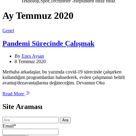
Teknoloji,Spor,Tecrübeler -Hepsinden biraz biraz
Ay
Temmuz 2020
Categories
Genel
Pandemi Sürecinde Çalışmak
By
Enes Aysan
8 Temmuz 2020
Merhaba arkadaşlar, bu yazımda covid-19 sürecinde çalışırken
kullandığım programlardan bahsederek, evden çalışmanın belirli
avantaj/dezavantajlarına değineceğim. Devamını Oku
Read More
Site Araması
Arama:
Email*