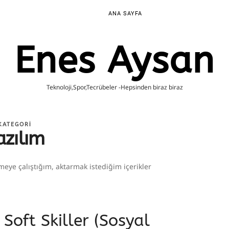
ANA SAYFA
Enes Aysan
Teknoloji,Spor,Tecrübeler -Hepsinden biraz biraz
KATEGORI
azılım
enmeye çalıştığım, aktarmak istediğim içerikler
 Soft Skiller (Sosyal