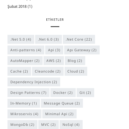
(1)
Şubat 2018
ETIKETLER
.Net 5.0
(4)
.Net 6.0
(3)
.Net Core
(22)
anti-patterns
(4)
Api
(3)
Apı Gateway
(2)
AutoMapper
(2)
AWS
(2)
Blog
(2)
Cache
(2)
cleancode
(2)
Cloud
(2)
Dependency Injection
(2)
Design Patterns
(7)
Docker
(2)
Git
(2)
In-Memory
(1)
Message Queue
(2)
Mikroservis
(4)
Minimal Api
(2)
MongoDb
(2)
MVC
(2)
NoSql
(4)