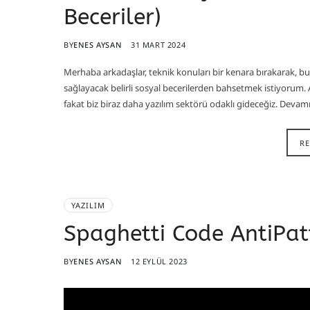
Beceriler)
BY
ENES AYSAN
31 MART 2024
Merhaba arkadaşlar, teknik konuları bir kenara bırakarak, bug
sağlayacak belirli sosyal becerilerden bahsetmek istiyorum. As
fakat biz biraz daha yazılım sektörü odaklı gideceğiz. Devam
R
YAZILIM
Spaghetti Code AntiPat
BY
ENES AYSAN
12 EYLÜL 2023