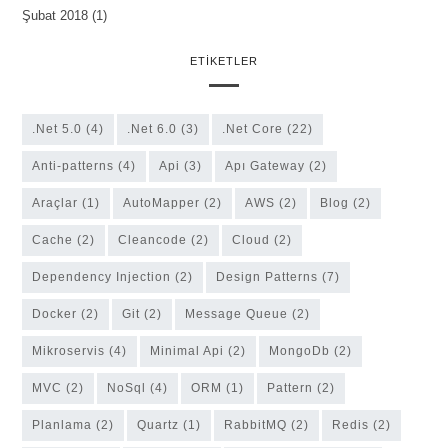
Şubat 2018
(1)
ETIKETLER
.Net 5.0
(4)
.Net 6.0
(3)
.Net Core
(22)
anti-patterns
(4)
Api
(3)
Apı Gateway
(2)
Araçlar
(1)
AutoMapper
(2)
AWS
(2)
Blog
(2)
Cache
(2)
cleancode
(2)
Cloud
(2)
Dependency Injection
(2)
Design Patterns
(7)
Docker
(2)
Git
(2)
Message Queue
(2)
Mikroservis
(4)
Minimal Api
(2)
MongoDb
(2)
MVC
(2)
NoSql
(4)
ORM
(1)
Pattern
(2)
Planlama
(2)
Quartz
(1)
RabbitMQ
(2)
Redis
(2)