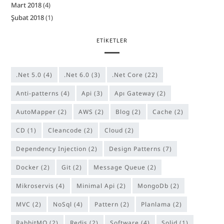
Mart 2018
(4)
Şubat 2018
(1)
ETIKETLER
.Net 5.0
(4)
.Net 6.0
(3)
.Net Core
(22)
anti-patterns
(4)
Api
(3)
Apı Gateway
(2)
AutoMapper
(2)
AWS
(2)
Blog
(2)
Cache
(2)
CD
(1)
cleancode
(2)
Cloud
(2)
Dependency Injection
(2)
Design Patterns
(7)
Docker
(2)
Git
(2)
Message Queue
(2)
Mikroservis
(4)
Minimal Api
(2)
MongoDb
(2)
MVC
(2)
NoSql
(4)
Pattern
(2)
Planlama
(2)
RabbitMQ
(2)
Redis
(2)
software
(4)
solid
(1)