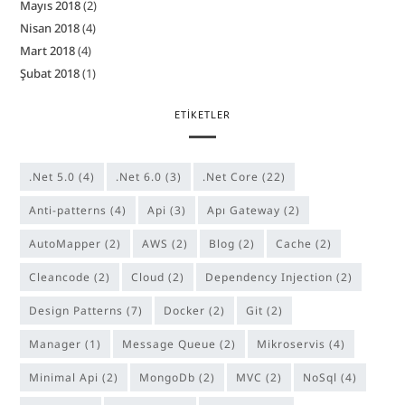
Mayıs 2018
(2)
Nisan 2018
(4)
Mart 2018
(4)
Şubat 2018
(1)
ETIKETLER
.Net 5.0
(4)
.Net 6.0
(3)
.Net Core
(22)
anti-patterns
(4)
Api
(3)
Apı Gateway
(2)
AutoMapper
(2)
AWS
(2)
Blog
(2)
Cache
(2)
cleancode
(2)
Cloud
(2)
Dependency Injection
(2)
Design Patterns
(7)
Docker
(2)
Git
(2)
manager
(1)
Message Queue
(2)
Mikroservis
(4)
Minimal Api
(2)
MongoDb
(2)
MVC
(2)
NoSql
(4)