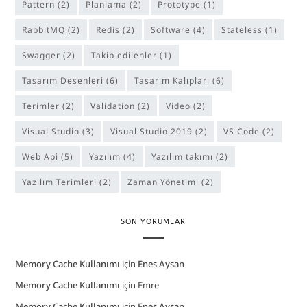
Pattern
(2)
Planlama
(2)
Prototype
(1)
RabbitMQ
(2)
Redis
(2)
software
(4)
Stateless
(1)
Swagger
(2)
Takip edilenler
(1)
Tasarım Desenleri
(6)
Tasarım Kalıpları
(6)
Terimler
(2)
Validation
(2)
Video
(2)
Visual Studio
(3)
Visual Studio 2019
(2)
VS Code
(2)
Web Api
(5)
Yazılım
(4)
yazılım takımı
(2)
Yazılım Terimleri
(2)
Zaman Yönetimi
(2)
SON YORUMLAR
Memory Cache Kullanımı
için
Enes Aysan
Memory Cache Kullanımı
için
Emre
Memory Cache Kullanımı
için
Enes Aysan