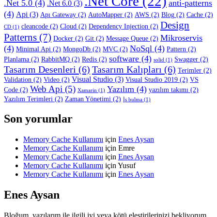
.Net Core
(22)
.Net 5.0
(4)
anti-patterns
.Net 6.0
(3)
(4)
Api
(3)
Apı Gateway
(2)
AutoMapper
(2)
AWS
(2)
Blog
(2)
Cache
(2)
Design
cleancode
(2)
Cloud
(2)
Dependency Injection
(2)
CD
(1)
Patterns
(7)
Mikroservis
Docker
(2)
Git
(2)
Message Queue
(2)
(4)
NoSql
(4)
Minimal Api
(2)
MongoDb
(2)
MVC
(2)
Pattern
(2)
software
(4)
Planlama
(2)
RabbitMQ
(2)
Redis
(2)
Swagger
(2)
solid
(1)
Tasarım Desenleri
(6)
Tasarım Kalıpları
(6)
Terimler
(2)
Visual Studio
(3)
Validation
(2)
Video
(2)
Visual Studio 2019
(2)
VS
Web Api
(5)
Yazılım
(4)
Code
(2)
yazılım takımı
(2)
Xamarin
(1)
Yazılım Terimleri
(2)
Zaman Yönetimi
(2)
İş bulma
(1)
Son yorumlar
Memory Cache Kullanımı
için
Enes Aysan
Memory Cache Kullanımı
için
Emre
Memory Cache Kullanımı
için
Enes Aysan
Memory Cache Kullanımı
için
Yusuf
Memory Cache Kullanımı
için
Enes Aysan
Enes Aysan
Bloğum, yazılarım ile ilgili iyi veya kötü eleştirilerinizi bekliyorum.