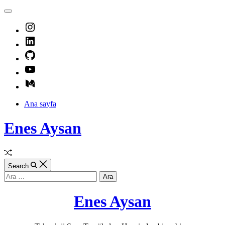
Skip
Off
to
Canvas
Instagram
content
LinkedIn
GitHub
Youtube
Medium
Ana sayfa
Enes Aysan
Random
Article
Search
Arama:
Enes Aysan