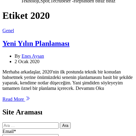
Teknoloji,Spor,Tecrübeler -Hepsinden biraz biraz
Etiket
2020
Categories
Genel
Yeni Yılın Planlaması
By
Enes Aysan
2 Ocak 2020
Merhaba arkadaşlar, 2020'nin ilk postunda teknik bir konudan
bahsetmek yerine önümüzdeki senenin planlamasını basit bir şekilde
yaparak, kendime notlar düşeceğim. Yani şimdiden söyleyeyim
tamamen öznel bir planlama içerecek. Devamını Oku
Read More
Site Araması
Arama:
Email*