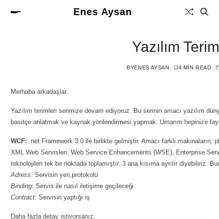
Enes Aysan
Yazılım Terim
BY
ENES AYSAN
4 MIN READ
Merhaba arkadaşlar,
Yazılım terimleri serimize devam ediyoruz. Bu serinin amacı yazılım dü
basitçe anlatmak ve kaynak yönlendirmesi yapmak. Umarım hepinize faydal
WCF:
.net Framework 3.0 ile birlikte gelmiştir. Amacı farklı makinaların, 
XML Web Servisleri, Web Service Enhancements (WSE), Enterprise Se
teknolojileri tek bir noktada toplamıştır. 3 ana kısıma ayrılır diyebiliriz. Bu
Adress
: Servisin yeri,protokolü
Binding
: Servis ile nasıl iletişime geçileceği
Contract
: Servisin yaptığı iş
Daha fazla detay istiyorsanız;