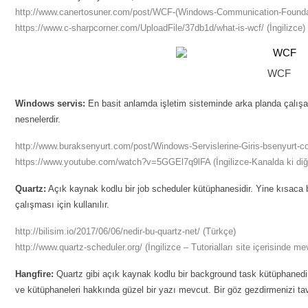
http://www.canertosuner.com/post/WCF-(Windows-Communication-Founda
https://www.c-sharpcorner.com/UploadFile/37db1d/what-is-wcf/
(İngilizce)
WCF
Windows servis:
En basit anlamda işletim sisteminde arka planda çalışan
nesnelerdir.
http://www.buraksenyurt.com/post/Windows-Servislerine-Giris-bsenyurt-
https://www.youtube.com/watch?v=5GGEl7q9lFA
(İngilizce-Kanalda ki di
Quartz:
Açık kaynak kodlu bir job scheduler kütüphanesidir. Yine kısaca 
çalışması için kullanılır.
http://bilisim.io/2017/06/06/nedir-bu-quartz-net/
(Türkçe)
http://www.quartz-scheduler.org/
(İngilizce – Tutorialları site içerisinde me
Hangfire:
Quartz gibi açık kaynak kodlu bir background task kütüphanedir
ve kütüphaneleri hakkında güzel bir yazı mevcut. Bir göz gezdirmenizi ta