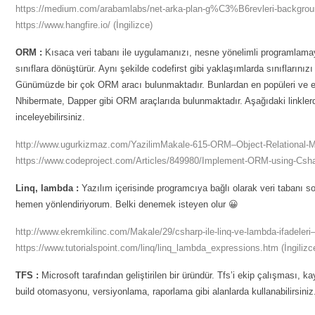
https://medium.com/arabamlabs/net-arka-plan-g%C3%B6revleri-backgro
https://www.hangfire.io/
(İngilizce)
ORM :
Kısaca veri tabanı ile uygulamanızı, nesne yönelimli programlamaya
sınıflara dönüştürür. Aynı şekilde codefirst gibi yaklaşımlarda sınıflarınızı
Günümüzde bir çok ORM aracı bulunmaktadır. Bunlardan en popüleri ve en 
Nhibermate, Dapper gibi ORM araçlarıda bulunmaktadır. Aşağıdaki linklerd
inceleyebilirsiniz.
http://www.ugurkizmaz.com/YazilimMakale-615-ORM–Object-Relational-M
https://www.codeproject.com/Articles/849980/Implement-ORM-using-Csh
Linq, lambda :
Yazılım içerisinde programcıya bağlı olarak veri tabanı sorg
hemen yönlendiriyorum. Belki denemek isteyen olur 😀
http://www.ekremkilinc.com/Makale/29/csharp-ile-linq-ve-lambda-ifadeleri
https://www.tutorialspoint.com/linq/linq_lambda_expressions.htm
(İngilizc
TFS :
Microsoft tarafından geliştirilen bir üründür. Tfs’i ekip çalışması, 
build otomasyonu, versiyonlama, raporlama gibi alanlarda kullanabilirsiniz