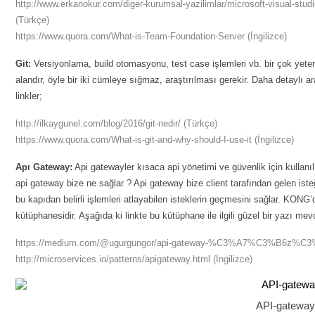
http://www.erkanokur.com/diger-kurumsal-yazilimlar/microsoft-visual-studio
(Türkçe)
https://www.quora.com/What-is-Team-Foundation-Server
(İngilizce)
Git:
Versiyonlama, build otomasyonu, test case işlemleri vb. bir çok yeten
alandır, öyle bir iki cümleye sığmaz, araştırılması gerekir. Daha detaylı a
linkler;
http://ilkaygunel.com/blog/2016/git-nedir/
(Türkçe)
https://www.quora.com/What-is-git-and-why-should-I-use-it
(İngilizce)
Apı Gateway:
Api gatewayler kısaca api yönetimi ve güvenlik için kullanı
api gateway bize ne sağlar ? Api gateway bize client tarafından gelen isteğ
bu kapıdan belirli işlemleri atlayabilen isteklerin geçmesini sağlar. KONG
kütüphanesidir. Aşağıda ki linkte bu kütüphane ile ilgili güzel bir yazı mevc
https://medium.com/@ugurgungor/api-gateway-%C3%A7%C3%B6z%C3
http://microservices.io/patterns/apigateway.html
(İngilizce)
API-gateway