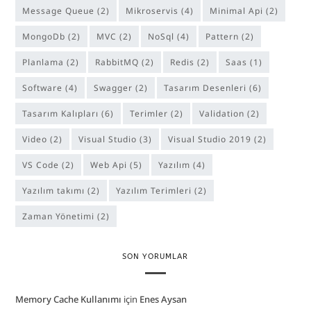
Message Queue
(2)
Mikroservis
(4)
Minimal Api
(2)
MongoDb
(2)
MVC
(2)
NoSql
(4)
Pattern
(2)
Planlama
(2)
RabbitMQ
(2)
Redis
(2)
Saas
(1)
software
(4)
Swagger
(2)
Tasarım Desenleri
(6)
Tasarım Kalıpları
(6)
Terimler
(2)
Validation
(2)
Video
(2)
Visual Studio
(3)
Visual Studio 2019
(2)
VS Code
(2)
Web Api
(5)
Yazılım
(4)
yazılım takımı
(2)
Yazılım Terimleri
(2)
Zaman Yönetimi
(2)
SON YORUMLAR
Memory Cache Kullanımı
için
Enes Aysan