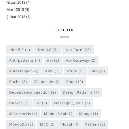
Nisan 2018
(4)
Mart 2018
(4)
Şubat 2018
(1)
ETIKETLER
.Net 5.0
(4)
.Net 6.0
(3)
.Net Core
(22)
anti-patterns
(4)
Api
(3)
Apı Gateway
(2)
AutoMapper
(2)
AWS
(2)
Azure
(1)
Blog
(2)
Cache
(2)
cleancode
(2)
Cloud
(2)
Dependency Injection
(2)
Design Patterns
(7)
Docker
(2)
Git
(2)
Message Queue
(2)
Mikroservis
(4)
Minimal Api
(2)
Mongo
(1)
MongoDb
(2)
MVC
(2)
NoSql
(4)
Pattern
(2)